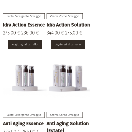
M
M
i
i
l
l
l
l
Latte Detergente Omaggio
Crema Corpo Omaggio
i
i
Idra Action Essence
Idra Action Solution
l
l
i
i
Prezzo regolare
Prezzo scontato
Prezzo regolare
Prezzo scontato
275,00 €
236,00 €
344,00 €
275,00 €
t
t
r
r
i
i
Aggiungi al carrello
Aggiungi al carrello
Latte Detergente Omaggio
Crema Corpo Omaggio
Anti Aging Essence
Anti Aging Solution
(Estate)
Prezzo regolare
Prezzo scontato
325,00 €
286,00 €