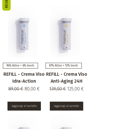
REVIEWS
94% Attivi + 6% Inerti
87% Attivi + 13% Inerti
REFILL - Crema Viso
REFILL - Crema Viso
Idra-Action
Anti-Aging 24H
Prezzo regolare
Prezzo scontato
Prezzo regolare
Prezzo scontato
89,00 €
80,00 €
139,00 €
125,00 €
80,00 €
/
50ml
125,00 €
/
50ml
8
1
0
2
Aggiungi al carrello
Aggiungi al carrello
,
5
0
,
0
0
0
€